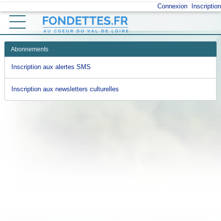
Connexion
Inscription
Ouvrir le menu
Accueil
Abonnements
Vos démarches
Inscription aux alertes SMS
Mon profil
Inscription aux newsletters culturelles
Retour au site